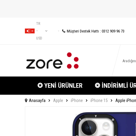
TR
Müşteri Destek Hattı : 0312 909 96 73
−
USD
✪ YENİ ÜRÜNLER
❂ İNDİRİMLİ Ü
Anasayfa
Apple
iPhone
iPhone 15
Apple iPhone