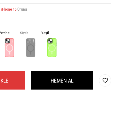
a
iPhone 15
Ürünü
Pembe
Siyah
Yeşil
EKLE
HEMEN AL