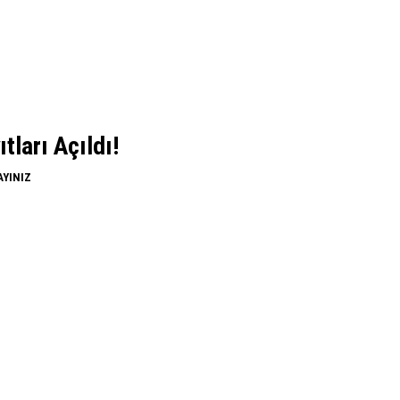
ları Açıldı!
AYINIZ