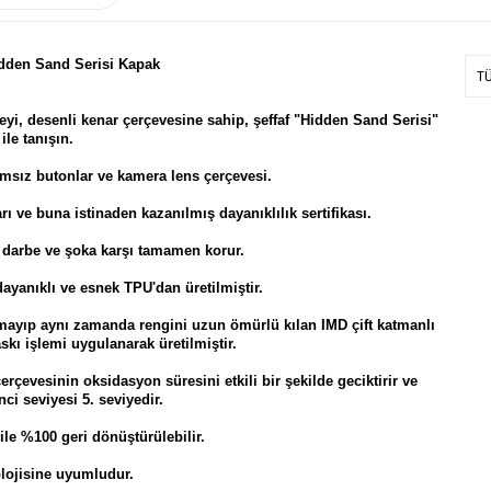
dden Sand Serisi Kapak
T
yi, desenli kenar çerçevesine sahip, şeffaf "Hidden Sand Serisi"
ile tanışın.
msız butonlar ve kamera lens çerçevesi.
ı ve buna istinaden kazanılmış dayanıklılık sertifikası.
e, darbe ve şoka karşı tamamen korur.
dayanıklı ve esnek TPU'dan üretilmiştir.
mayıp aynı zamanda rengini uzun ömürlü kılan IMD çift katmanlı
kı işlemi uygulanarak üretilmiştir.
rçevesinin oksidasyon süresini etkili bir şekilde geciktirir ve
ci seviyesi 5. seviyedir.
ile %100 geri dönüştürülebilir.
lojisine uyumludur.