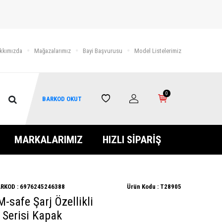
kkımızda
Mağazalarımız
Bayi Başvurusu
Model Listelerimiz
0
BARKOD OKUT
MARKALARIMIZ
HIZLI SİPARİŞ
RKOD :
6976245246388
Ürün Kodu :
T28905
M-safe Şarj Özellikli
 Serisi Kapak