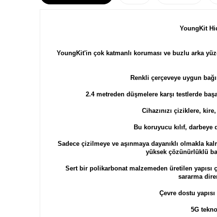
YoungKit Hi
YoungKit'in çok katmanlı koruması ve buzlu arka yüze
Renkli çerçeveye uygun bağı
2.4 metreden düşmelere karşı testlerde başar
Cihazınızı çiziklere, kir
Bu koruyucu kılıf, darbeye 
Sadece çizilmeye ve aşınmaya dayanıklı olmakla kal
yüksek çözünürlüklü bas
Sert bir polikarbonat malzemeden üretilen yapısı çe
sararma diren
Çevre dostu yapısı 
5G tekno