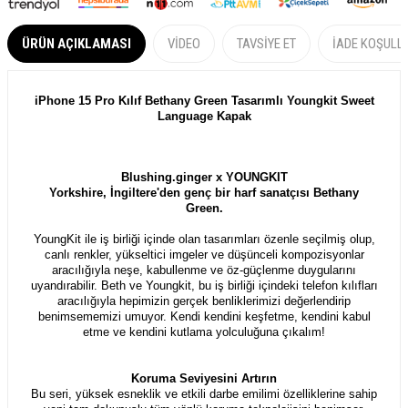
ÜRÜN AÇIKLAMASI
VIDEO
TAVSIYE ET
İADE KOŞULL
iPhone 15 Pro Kılıf Bethany Green Tasarımlı Youngkit Sweet
Language Kapak
Blushing.ginger x YOUNGKIT
Yorkshire, İngiltere'den genç bir harf sanatçısı Bethany
Green.
YoungKit ile iş birliği içinde olan tasarımları özenle seçilmiş olup,
canlı renkler, yükseltici imgeler ve düşünceli kompozisyonlar
aracılığıyla neşe, kabullenme ve öz-güçlenme duygularını
uyandırabilir. Beth ve Youngkit, bu iş birliği içindeki telefon kılıfları
aracılığıyla hepimizin gerçek benliklerimizi değerlendirip
benimsememizi umuyor. Kendi kendini keşfetme, kendini kabul
etme ve kendini kutlama yolculuğuna çıkalım!
Koruma Seviyesini Artırın
Bu seri, yüksek esneklik ve etkili darbe emilimi özelliklerine sahip