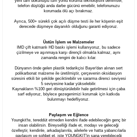
yeni tam dokunuşlu tüm yönlü koruma teknolojisini benimser,
telefon düştüğü anda darbe gücünü emebilir, telefonunuzu
korumada ölü açı bırakmaz.
Ayrıca, 500+ sürekli çok açılı düşme testi ile her köşenin eşit
derecede düşmeye dayanıklı olduğunu garanti ediyoruz.
Üstün İşlem ve Malzemeler
IMD çift katmanlı HD baskı işlemi kullanıyoruz, bu sadece
çizilmeye ve aşınmaya karşı dirençli olmakla kalmaz, aynı
zamanda rengini de kalıcı kılar.
Dünyanın önde gelen plastik tedarikçisi Bayer'dan alınan sert
polikarbonat malzeme ile üretilmiştir, çerçevenin oksidasyon
süresini etkili bir şekilde geciktirebilir ve sararma direnci seviyesi
5 seviyesine kadar yükselebilir.
Kaynakların %100 geri dönüştürülebilir hale getirilmesi için çaba
sarf ediyoruz, böylece gezegenimizi korumak için katkıda
bulunmayı hedefliyoruz.
Paylaşım ve Eğlence
Youngkit'te, tereddüt etmeden kendini ifade edebileceğin genç bir
insan olabilirsin. Bireyselliği ifade et, modayı ve geleceği
özelleştir, kendinle, arkadaşlarınla, ailelerle ve hatta yabancılarla
paylaşım ve sohbet et, işte YOUNGKIT'in sana verebileceği