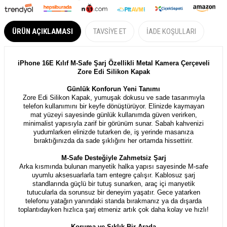
ÜRÜN AÇIKLAMASI
TAVSIYE ET
İADE KOŞULLARI
iPhone 16E Kılıf M-Safe Şarj Özellikli Metal Kamera Çerçeveli
Zore Edi Silikon Kapak
Günlük Konforun Yeni Tanımı
Zore Edi Silikon Kapak, yumuşak dokusu ve sade tasarımıyla
telefon kullanımını bir keyfe dönüştürüyor. Elinizde kaymayan
mat yüzeyi sayesinde günlük kullanımda güven verirken,
minimalist yapısıyla zarif bir görünüm sunar. Sabah kahvenizi
yudumlarken elinizde tutarken de, iş yerinde masanıza
bıraktığınızda da sade şıklığını her ortamda hissettirir.
M-Safe Desteğiyle Zahmetsiz Şarj
Arka kısmında bulunan manyetik halka yapısı sayesinde M-safe
uyumlu aksesuarlarla tam entegre çalışır. Kablosuz şarj
standlarında güçlü bir tutuş sunarken, araç içi manyetik
tutucularla da sorunsuz bir deneyim yaşatır. Gece yatarken
telefonu yatağın yanındaki standa bırakmanız ya da dışarda
toplantıdayken hızlıca şarj etmeniz artık çok daha kolay ve hızlı!
Koruma ve Şıklık Bir Arada