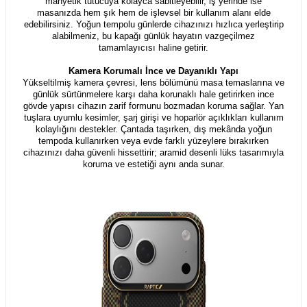
manyetik tutucuya kolayca sabitleyebilir, iş yerinde ise
masanızda hem şık hem de işlevsel bir kullanım alanı elde
edebilirsiniz. Yoğun tempolu günlerde cihazınızı hızlıca yerleştirip
alabilmeniz, bu kapağı günlük hayatın vazgeçilmez
tamamlayıcısı haline getirir.
Kamera Korumalı İnce ve Dayanıklı Yapı
Yükseltilmiş kamera çevresi, lens bölümünü masa temaslarına ve
günlük sürtünmelere karşı daha korunaklı hale getirirken ince
gövde yapısı cihazın zarif formunu bozmadan koruma sağlar. Yan
tuşlara uyumlu kesimler, şarj girişi ve hoparlör açıklıkları kullanım
kolaylığını destekler. Çantada taşırken, dış mekânda yoğun
tempoda kullanırken veya evde farklı yüzeylere bırakırken
cihazınızı daha güvenli hissettirir; aramid desenli lüks tasarımıyla
koruma ve estetiği aynı anda sunar.