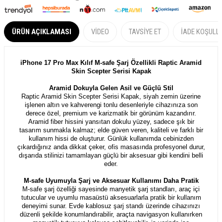
ÜRÜN AÇIKLAMASI
VIDEO
TAVSIYE ET
İADE KOŞULL
iPhone 17 Pro Max Kılıf M-safe Şarj Özellikli Raptic Aramid
Skin Scepter Serisi Kapak
Aramid Dokuyla Gelen Asil ve Güçlü Stil
Raptic Aramid Skin Scepter Serisi Kapak, siyah zemin üzerine
işlenen altın ve kahverengi tonlu desenleriyle cihazınıza son
derece özel, premium ve karizmatik bir görünüm kazandırır.
Aramid fiber hissini yansıtan dokulu yüzey, sadece şık bir
tasarım sunmakla kalmaz; elde güven veren, kaliteli ve farklı bir
kullanım hissi de oluşturur. Günlük kullanımda cebinizden
çıkardığınız anda dikkat çeker, ofis masasında profesyonel durur,
dışarıda stilinizi tamamlayan güçlü bir aksesuar gibi kendini belli
eder.
M-safe Uyumuyla Şarj ve Aksesuar Kullanımı Daha Pratik
M-safe şarj özelliği sayesinde manyetik şarj standları, araç içi
tutucular ve uyumlu masaüstü aksesuarlarla pratik bir kullanım
deneyimi sunar. Evde kablosuz şarj standı üzerinde cihazınızı
düzenli şekilde konumlandırabilir, araçta navigasyon kullanırken