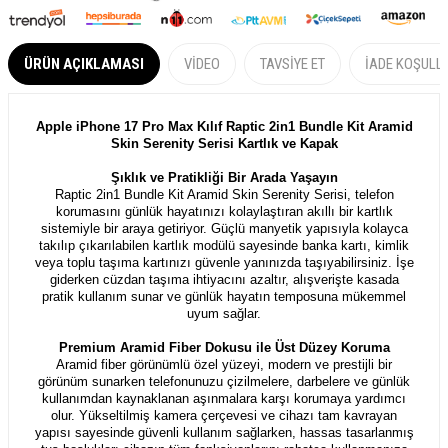
ÜRÜN AÇIKLAMASI
VIDEO
TAVSIYE ET
İADE KOŞULL
Apple iPhone 17 Pro Max Kılıf Raptic 2in1 Bundle Kit Aramid
Skin Serenity Serisi Kartlık ve Kapak
Şıklık ve Pratikliği Bir Arada Yaşayın
Raptic 2in1 Bundle Kit Aramid Skin Serenity Serisi, telefon
korumasını günlük hayatınızı kolaylaştıran akıllı bir kartlık
sistemiyle bir araya getiriyor. Güçlü manyetik yapısıyla kolayca
takılıp çıkarılabilen kartlık modülü sayesinde banka kartı, kimlik
veya toplu taşıma kartınızı güvenle yanınızda taşıyabilirsiniz. İşe
giderken cüzdan taşıma ihtiyacını azaltır, alışverişte kasada
pratik kullanım sunar ve günlük hayatın temposuna mükemmel
uyum sağlar.
Premium Aramid Fiber Dokusu ile Üst Düzey Koruma
Aramid fiber görünümlü özel yüzeyi, modern ve prestijli bir
görünüm sunarken telefonunuzu çizilmelere, darbelere ve günlük
kullanımdan kaynaklanan aşınmalara karşı korumaya yardımcı
olur. Yükseltilmiş kamera çerçevesi ve cihazı tam kavrayan
yapısı sayesinde güvenli kullanım sağlarken, hassas tasarlanmış