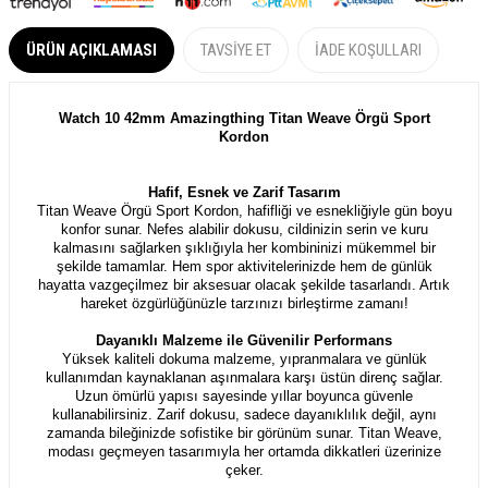
ÜRÜN AÇIKLAMASI
TAVSIYE ET
İADE KOŞULLARI
Watch 10 42mm Amazingthing Titan Weave Örgü Sport
Kordon
Hafif, Esnek ve Zarif Tasarım
Titan Weave Örgü Sport Kordon, hafifliği ve esnekliğiyle gün boyu
konfor sunar. Nefes alabilir dokusu, cildinizin serin ve kuru
kalmasını sağlarken şıklığıyla her kombininizi mükemmel bir
şekilde tamamlar. Hem spor aktivitelerinizde hem de günlük
hayatta vazgeçilmez bir aksesuar olacak şekilde tasarlandı. Artık
hareket özgürlüğünüzle tarzınızı birleştirme zamanı!
Dayanıklı Malzeme ile Güvenilir Performans
Yüksek kaliteli dokuma malzeme, yıpranmalara ve günlük
kullanımdan kaynaklanan aşınmalara karşı üstün direnç sağlar.
Uzun ömürlü yapısı sayesinde yıllar boyunca güvenle
kullanabilirsiniz. Zarif dokusu, sadece dayanıklılık değil, aynı
zamanda bileğinizde sofistike bir görünüm sunar. Titan Weave,
modası geçmeyen tasarımıyla her ortamda dikkatleri üzerinize
çeker.