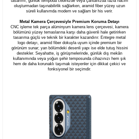
tasarımı, günlük tempoda cebinizde veya çantanızda fazla hacim
oluşturmadan taşınabilirlik sağlarken, aramid fiber yüzey uzun
süreli kullanımda modern ve sağlam bir his verir.
Metal Kamera Çerçevesiyle Premium Koruma Detayı
CNC işleme tek parça alüminyum kamera lens çerçevesi, kamera
bölümünü yüzey temaslarına karşı daha güvenli hale getirirken
tasarıma güçlü ve teknik bir karakter kazandırır. Entegre metal
logo detayı, aramid fiber dokuyla uyum içinde premium bir
görünüm sunar; yan bölümdeki desenli yapı ise elde tutuş hissini
destekler. Seyahatte, iş görüşmelerinde, günlük dış mekân
kullanımında veya yoğun şehir temposunda cihazınızı hem şık
hem de daha korunaklı taşımak isteyenler için dikkat çekici ve
fonksiyonel bir seçimdir.