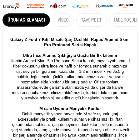
ÜRÜN AÇIKLAMASI
VIDEO
TAVSIYE ET
İADE KOŞULL
Galaxy Z Fold 7 Kılıf M-safe Şarj Özellikli Raptic Aramid Skin-
Pro Profound Serisi Kapak
Ultra İnce Aramid Şıklığıyla Güçlü Bir İlk İzlenim
Raptic Aramid Skin-Pro Profound Serisi kapak, mavi-siyah aramid
fiber dokusunu ultra ince ve hafif bir formda sunarak cihazınıza
üst seviye bir görünüm kazandırır. 1.2 mm incelik ve 36.5 g
hafiflik değerleriyle günlük kullanımda cihazın zarif yapısını
bozmadan elde konforlu bir tutuş sağlar. Ofiste toplantı
masasında, evde çalışma alanınızda ya da dışarıda kahve
molasında cihazınızı elinize aldığınızda, karbon dokulu premium
yüzeyiyle teknoloji ve stilin güçlü birleşimini hissettirir.
M-safe Uyumlu Manyetik Konfor
Dahili manyetik yapısı sayesinde M-safe uyumlu şarj
aksesuarlarıyla pratik kullanım sunar ve cihazınızı kılıftan
çıkarmadan kablosuz şarj deneyimini destekler. Evde masaüstü
şarj standında, araç içinde manyetik tutucuda veya ofiste düzenli
bir şarj alanında cihazınızı kolayca konumlandırabilirsiniz. İnce