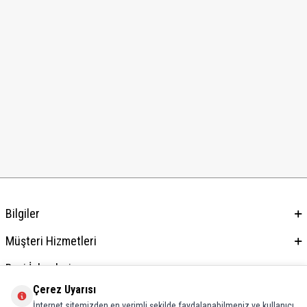
Bilgiler
Müşteri Hizmetleri
Bayi İşlemleri
Çerez Uyarısı
Adres & İletişim
İnternet sitemizden en verimli şekilde faydalanabilmeniz ve kullanıcı