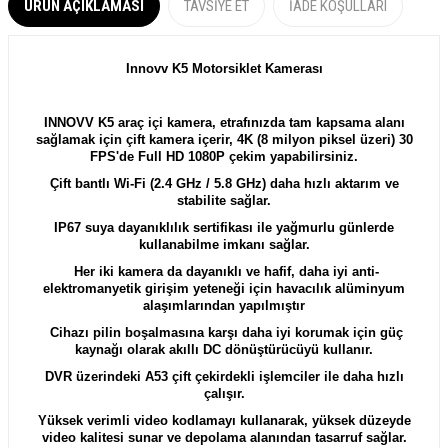
ÜRÜN AÇIKLAMASI
TAVSIYE ET
İADE KOŞULLARI
Innovv K5 Motorsiklet Kamerası
INNOVV K5 araç içi kamera, etrafınızda tam kapsama alanı
sağlamak için çift kamera içerir, 4K (8 milyon piksel üzeri) 30
FPS'de Full HD 1080P çekim yapabilirsiniz.
Çift bantlı Wi-Fi (2.4 GHz / 5.8 GHz) daha hızlı aktarım ve
stabilite sağlar.
IP67 suya dayanıklılık sertifikası ile yağmurlu günlerde
kullanabilme imkanı sağlar.
Her iki kamera da dayanıklı ve hafif, daha iyi anti-
elektromanyetik girişim yeteneği için havacılık alüminyum
alaşımlarından yapılmıştır
Cihazı pilin boşalmasına karşı daha iyi korumak için güç
kaynağı olarak akıllı DC dönüştürücüyü kullanır.
DVR üzerindeki A53 çift çekirdekli işlemciler ile daha hızlı
çalışır.
Yüksek verimli video kodlamayı kullanarak, yüksek düzeyde
video kalitesi sunar ve depolama alanından tasarruf sağlar.