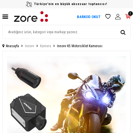
Türkiye'nin en büyük aksesuar toptancısı!
0
BARKOD OKUT
Anasayfa
Innovv
Kamera
Innovv K5 Motorsiklet Kamerası