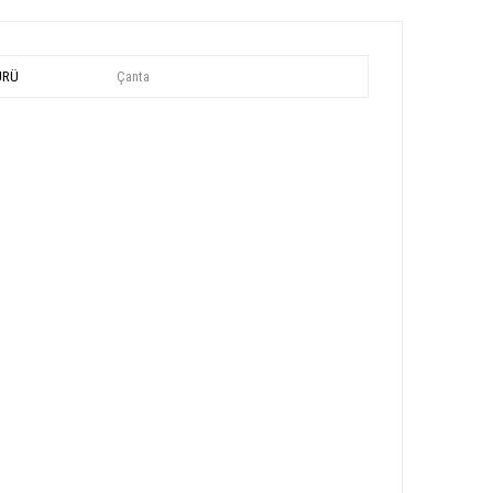
ÜRÜ
Çanta