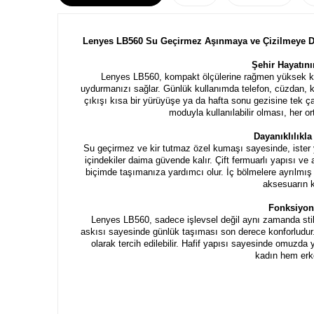
Lenyes LB560 Su Geçirmez Aşınmaya ve Çizilmeye Da
Şehir Hayatın
Lenyes LB560, kompakt ölçülerine rağmen yüksek ka
uydurmanızı sağlar. Günlük kullanımda telefon, cüzdan, kul
çıkışı kısa bir yürüyüşe ya da hafta sonu gezisine tek ça
moduyla kullanılabilir olması, her 
Dayanıklılıkl
Su geçirmez ve kir tutmaz özel kumaşı sayesinde, ister y
içindekiler daima güvende kalır. Çift fermuarlı yapısı ve
biçimde taşımanıza yardımcı olur. İç bölmelere ayrılmış 
aksesuarın ke
Fonksiyone
Lenyes LB560, sadece işlevsel değil aynı zamanda stil s
askısı sayesinde günlük taşıması son derece konforludur.
olarak tercih edilebilir. Hafif yapısı sayesinde omuzd
kadın hem erkek