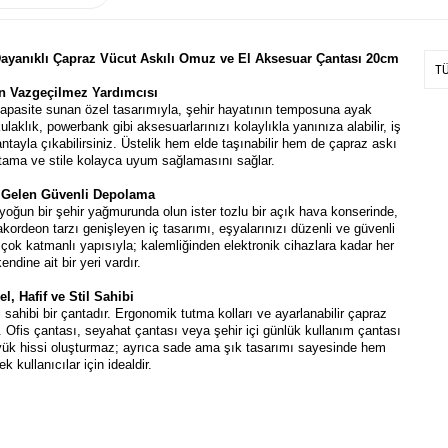
yanıklı Çapraz Vücut Askılı Omuz ve El Aksesuar Çantası 20cm
T
ın Vazgeçilmez Yardımcısı
pasite sunan özel tasarımıyla, şehir hayatının temposuna ayak
aklık, powerbank gibi aksesuarlarınızı kolaylıkla yanınıza alabilir, iş
ntayla çıkabilirsiniz. Üstelik hem elde taşınabilir hem de çapraz askı
ortama ve stile kolayca uyum sağlamasını sağlar.
a Gelen Güvenli Depolama
oğun bir şehir yağmurunda olun ister tozlu bir açık hava konserinde,
 akordeon tarzı genişleyen iç tasarımı, eşyalarınızı düzenli ve güvenli
çok katmanlı yapısıyla; kalemliğinden elektronik cihazlara kadar her
ndine ait bir yeri vardır.
l, Hafif ve Stil Sahibi
ahibi bir çantadır. Ergonomik tutma kolları ve ayarlanabilir çapraz
 Ofis çantası, seyahat çantası veya şehir içi günlük kullanım çantası
a yük hissi oluşturmaz; ayrıca sade ama şık tasarımı sayesinde hem
 kullanıcılar için idealdir.