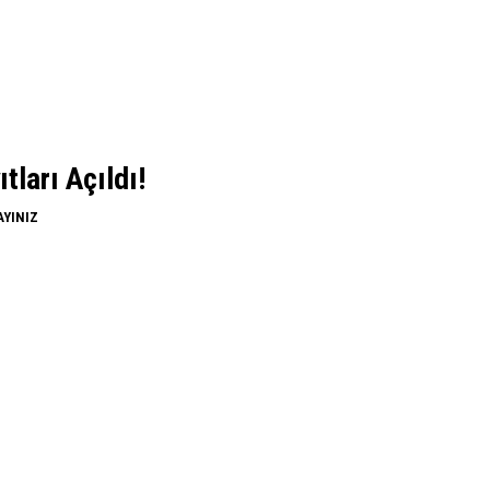
ları Açıldı!
AYINIZ