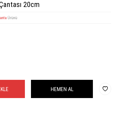
 Çantası 20cm
anta
Ürünü
EKLE
HEMEN AL