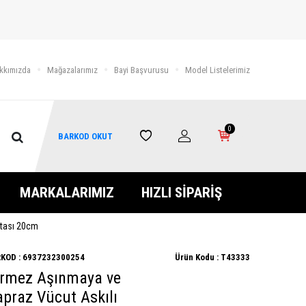
kkımızda
Mağazalarımız
Bayi Başvurusu
Model Listelerimiz
0
BARKOD OKUT
MARKALARIMIZ
HIZLI SİPARİŞ
ntası 20cm
KOD :
6937232300254
Ürün Kodu :
T43333
irmez Aşınmaya ve
apraz Vücut Askılı