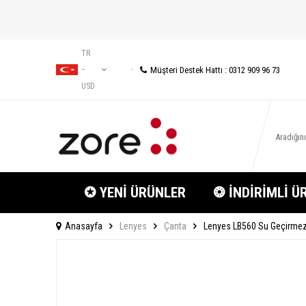
TR
Müşteri Destek Hattı : 0312 909 96 73
−
USD
✪ YENİ ÜRÜNLER
❂ İNDİRİMLİ Ü
Anasayfa
Lenyes
Çanta
Lenyes LB560 Su Geçirmez 