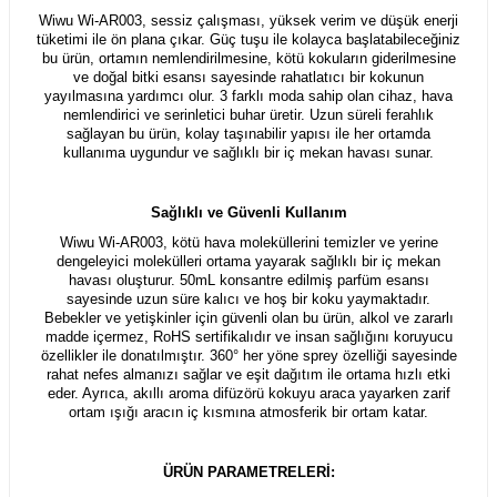
Wiwu Wi-AR003, sessiz çalışması, yüksek verim ve düşük enerji
tüketimi ile ön plana çıkar. Güç tuşu ile kolayca başlatabileceğiniz
bu ürün, ortamın nemlendirilmesine, kötü kokuların giderilmesine
ve doğal bitki esansı sayesinde rahatlatıcı bir kokunun
yayılmasına yardımcı olur. 3 farklı moda sahip olan cihaz, hava
nemlendirici ve serinletici buhar üretir. Uzun süreli ferahlık
sağlayan bu ürün, kolay taşınabilir yapısı ile her ortamda
kullanıma uygundur ve sağlıklı bir iç mekan havası sunar.
Sağlıklı ve Güvenli Kullanım
Wiwu Wi-AR003, kötü hava moleküllerini temizler ve yerine
dengeleyici molekülleri ortama yayarak sağlıklı bir iç mekan
havası oluşturur. 50mL konsantre edilmiş parfüm esansı
sayesinde uzun süre kalıcı ve hoş bir koku yaymaktadır.
Bebekler ve yetişkinler için güvenli olan bu ürün, alkol ve zararlı
madde içermez, RoHS sertifikalıdır ve insan sağlığını koruyucu
özellikler ile donatılmıştır. 360° her yöne sprey özelliği sayesinde
rahat nefes almanızı sağlar ve eşit dağıtım ile ortama hızlı etki
eder. Ayrıca, akıllı aroma difüzörü kokuyu araca yayarken zarif
ortam ışığı aracın iç kısmına atmosferik bir ortam katar.
ÜRÜN PARAMETRELERİ: