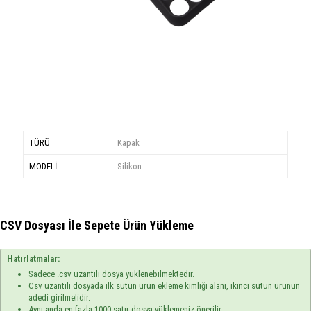
TÜRÜ
Kapak
MODELİ
Silikon
CSV Dosyası İle Sepete Ürün Yükleme
Hatırlatmalar:
Sadece .csv uzantılı dosya yüklenebilmektedir.
Csv uzantılı dosyada ilk sütun ürün ekleme kimliği alanı, ikinci sütun ürünün
adedi girilmelidir.
Aynı anda en fazla 1000 satır dosya yüklemeniz önerilir.