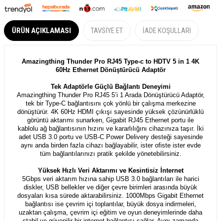
ÜRÜN AÇIKLAMASI
TAVSIYE ET
İADE KOŞULLARI
Amazingthing Thunder Pro RJ45 Type-c to HDTV 5 in 1 4K
60Hz Ethernet Dönüştürücü Adaptör
Tek Adaptörle Güçlü Bağlantı Deneyimi
Amazingthing Thunder Pro RJ45 5’i 1 Arada Dönüştürücü Adaptör,
tek bir Type-C bağlantısını çok yönlü bir çalışma merkezine
dönüştürür. 4K 60Hz HDMI çıkışı sayesinde yüksek çözünürlüklü
görüntü aktarımı sunarken, Gigabit RJ45 Ethernet portu ile
kablolu ağ bağlantısının hızını ve kararlılığını cihazınıza taşır. İki
adet USB 3.0 portu ve USB-C Power Delivery desteği sayesinde
aynı anda birden fazla cihazı bağlayabilir, ister ofiste ister evde
tüm bağlantılarınızı pratik şekilde yönetebilirsiniz.
Yüksek Hızlı Veri Aktarımı ve Kesintisiz İnternet
5Gbps veri aktarım hızına sahip USB 3.0 bağlantıları ile harici
diskler, USB bellekler ve diğer çevre birimleri arasında büyük
dosyaları kısa sürede aktarabilirsiniz. 1000Mbps Gigabit Ethernet
bağlantısı ise çevrim içi toplantılar, büyük dosya indirmeleri,
uzaktan çalışma, çevrim içi eğitim ve oyun deneyimlerinde daha
stabil ve güvenilir bir internet bağlantısı sağlar. Aynı zamanda