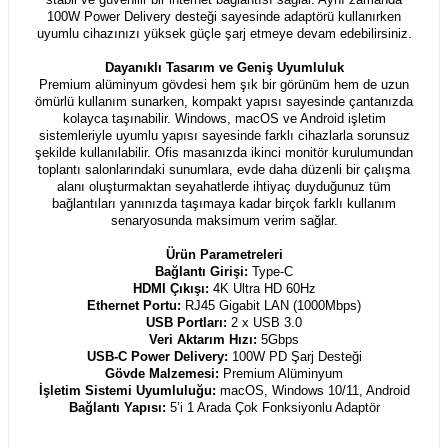
100W Power Delivery desteği sayesinde adaptörü kullanırken
uyumlu cihazınızı yüksek güçle şarj etmeye devam edebilirsiniz.
Dayanıklı Tasarım ve Geniş Uyumluluk
Premium alüminyum gövdesi hem şık bir görünüm hem de uzun
ömürlü kullanım sunarken, kompakt yapısı sayesinde çantanızda
kolayca taşınabilir. Windows, macOS ve Android işletim
sistemleriyle uyumlu yapısı sayesinde farklı cihazlarla sorunsuz
şekilde kullanılabilir. Ofis masanızda ikinci monitör kurulumundan
toplantı salonlarındaki sunumlara, evde daha düzenli bir çalışma
alanı oluşturmaktan seyahatlerde ihtiyaç duyduğunuz tüm
bağlantıları yanınızda taşımaya kadar birçok farklı kullanım
senaryosunda maksimum verim sağlar.
Ürün Parametreleri
Bağlantı Girişi:
Type-C
HDMI Çıkışı:
4K Ultra HD 60Hz
Ethernet Portu:
RJ45 Gigabit LAN (1000Mbps)
USB Portları:
2 x USB 3.0
Veri Aktarım Hızı:
5Gbps
USB-C Power Delivery:
100W PD Şarj Desteği
Gövde Malzemesi:
Premium Alüminyum
İşletim Sistemi Uyumluluğu:
macOS, Windows 10/11, Android
Bağlantı Yapısı:
5’i 1 Arada Çok Fonksiyonlu Adaptör