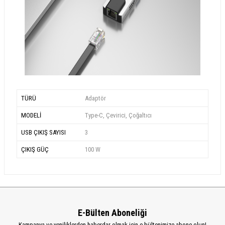
TÜRÜ
Adaptör
MODELİ
Type-C, Çevirici, Çoğaltıcı
USB ÇIKIŞ SAYISI
3
ÇIKIŞ GÜÇ
100 W
E-Bülten Aboneliği
Kampanya ve yeniliklerden haberdar olmak için e-bültenimize abone olun!