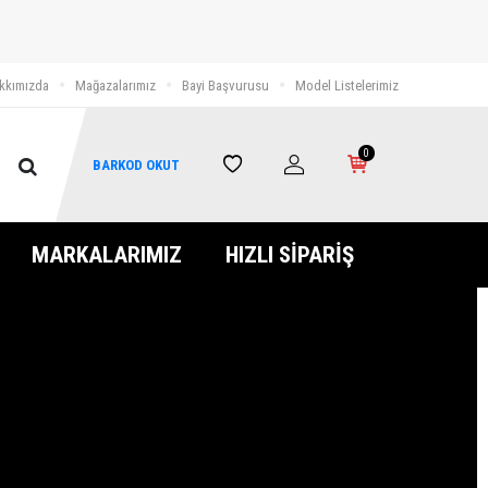
kkımızda
Mağazalarımız
Bayi Başvurusu
Model Listelerimiz
0
BARKOD OKUT
MARKALARIMIZ
HIZLI SİPARİŞ