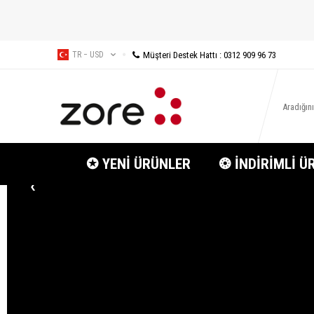
Müşteri Destek Hattı : 0312 909 96 73
TR − USD
✪ YENİ ÜRÜNLER
❂ İNDİRİMLİ Ü
‹