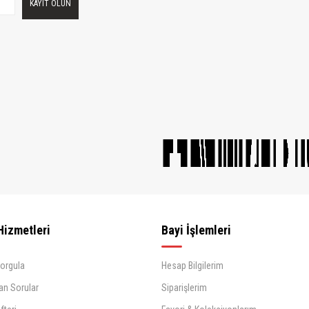
KAYIT OLUN
Hizmetleri
Bayi İşlemleri
Sorgula
Hesap Bilgilerim
an Sorular
Siparişlerim