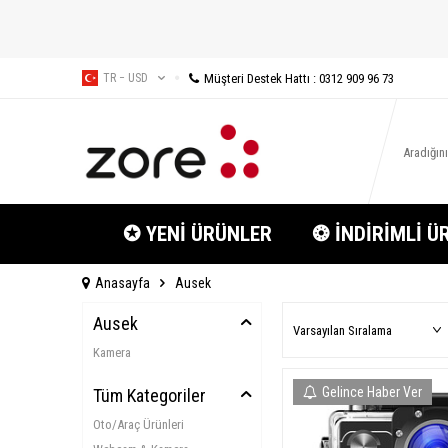
Müşteri Destek Hattı : 0312 909 96 73
TR − USD
✪ YENİ ÜRÜNLER
❂ İNDİRİMLİ Ü
Anasayfa
Ausek
Ausek
Kamera
Gelince Haber Ver
Tüm Kategoriler
Oto/Araç Ürünleri