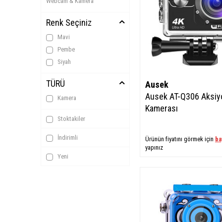
Webcam & Kamera
Renk Seçiniz
Mavi
Pembe
Siyah
TÜRÜ
Ausek
Ausek AT-Q306 Aksiy
Kamera
Kamerası
Stoktakiler
İndirimli
Ürünün fiyatını görmek için
ba
yapınız
Yeni