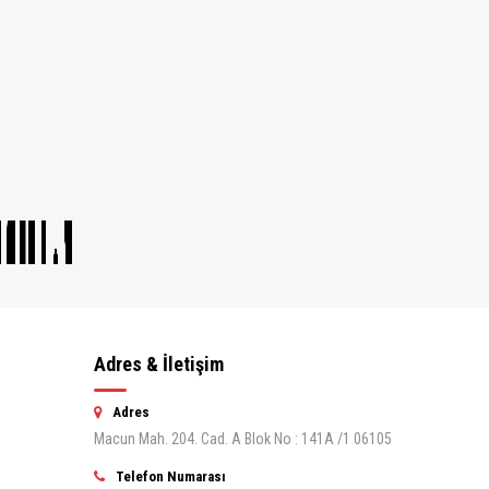
Adres & İletişim
Adres
Macun Mah. 204. Cad. A Blok No : 141A /1 06105
Telefon Numarası