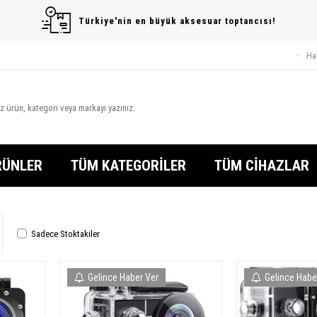
Türkiye'nin en büyük aksesuar toptancısı!
Ha
RÜNLER
TÜM KATEGORİLER
TÜM CİHAZLAR
Sadece Stoktakiler
Gelince Haber Ver
Gelince Habe