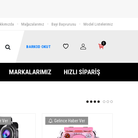
kkımızda
Mağazalarımız
Bayi Başvurusu
Model Listelerimiz
0
BARKOD OKUT
MARKALARIMIZ
HIZLI SİPARİŞ
r Ver
Gelince Haber Ver