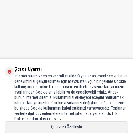
Çerez Uyarısı
İnternet sitemizden en verimli şekilde faydalanabilmeniz ve kullanıcı
deneyiminizi geliştirebilmek için mevzuata uygun bir şekilde Cookie
kullanıyoruz. Cookie kullanılmasını tercih etmezseniz tarayıcınızın
Bilgiler
ayarlarından Cookieleri silebilir ya da engelleyebilirsiniz. Ancak
bunun internet sitemizi kullanımınızı etkileyebileceğini hatırlatmak
Müşteri Hizmetleri
isteriz. Tarayıcınızdan Cookie ayarlarınızı değiştirmediğiniz sürece
bu sitede Cookie kullanımını kabul ettiğinizi varsayacağız. Toplanan
verilerle ilgili düzenlemelere internet sitemizde yer alan Gizlilik
Bayi İşlemleri
Politikasından ulaşabilirsiniz.
Çerezleri Özelleştir
Adres & İletişim