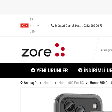
TR
Müşteri Destek Hattı : 0312 909 96 73
−
USD
✪ YENİ ÜRÜNLER
❂ İNDİRİMLİ Ü
Anasayfa
Honor
Honor 600 Pro 5G
Honor 600 Pro 5