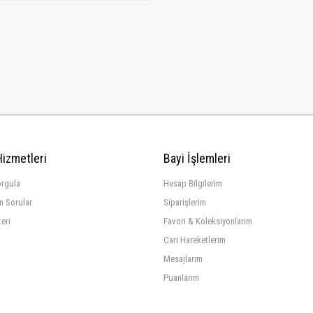
Hizmetleri
Bayi İşlemleri
orgula
Hesap Bilgilerim
n Sorular
Siparişlerim
teri
Favori & Koleksiyonlarım
Cari Hareketlerim
Mesajlarım
Puanlarım