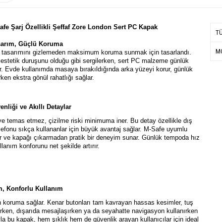
e Şarj Özellikli Şeffaf Zore London Sert PC Kapak
T
asarım, Güçlü Koruma
MO
n tasarımını gizlemeden maksimum koruma sunmak için tasarlandı.
 estetik duruşunu olduğu gibi sergilerken, sert PC malzeme günlük
ir. Evde kullanımda masaya bırakıldığında arka yüzeyi korur, günlük
ken ekstra gönül rahatlığı sağlar.
liği ve Akıllı Detaylar
e temas etmez, çizilme riski minimuma iner. Bu detay özellikle dış
efonu sıkça kullananlar için büyük avantaj sağlar. M-Safe uyumlu
er ve kapağı çıkarmadan pratik bir deneyim sunar. Günlük tempoda hız
lanım konforunu net şekilde artırır.
m, Konforlu Kullanım
n koruma sağlar. Kenar butonları tam kavrayan hassas kesimler, tuş
lerken, dışarıda mesajlaşırken ya da seyahatte navigasyon kullanırken
yla bu kapak, hem şıklık hem de güvenlik arayan kullanıcılar için ideal