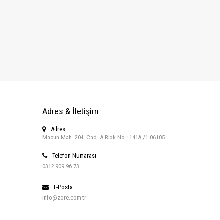
Adres & İletişim
Adres
Macun Mah. 204. Cad. A Blok No : 141A /1 06105
Telefon Numarası
0312 909 96 73
E-Posta
info@zore.com.tr