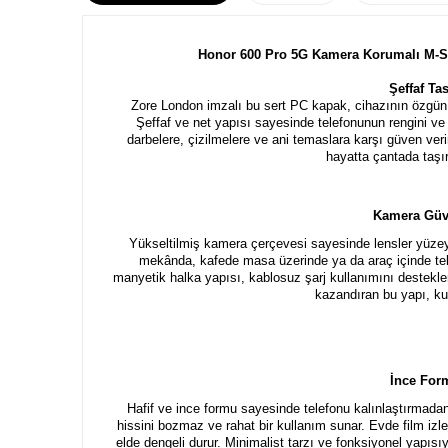
Honor 600 Pro 5G Kamera Korumalı M-Saf
Şeffaf T
Zore London imzalı bu sert PC kapak, cihazının özgü
Şeffaf ve net yapısı sayesinde telefonunun rengini ve
darbelere, çizilmelere ve ani temaslara karşı güven ver
hayatta çantada taşır
Kamera Güven
Yükseltilmiş kamera çerçevesi sayesinde lensler yüzey
mekânda, kafede masa üzerinde ya da araç içinde tel
manyetik halka yapısı, kablosuz şarj kullanımını destekl
kazandıran bu yapı, kul
İnce For
Hafif ve ince formu sayesinde telefonu kalınlaştırmada
hissini bozmaz ve rahat bir kullanım sunar. Evde film iz
elde dengeli durur. Minimalist tarzı ve fonksiyonel yapısı