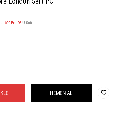
Zore London Sert PC
or 600 Pro 5G
Ürünü
EKLE
HEMEN AL