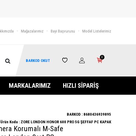
kkımızda
Mağazalarımız
Bayi Başvurusu
Model Listelerimiz
0
BARKOD OKUT
MARKALARIMIZ
HIZLI SİPARİŞ
BARKOD :
8680436939895
Ürün Kodu :
ZORE LONDON HONOR 600 PRO 5G ŞEFFAF PC KAPAK
mera Korumalı M-Safe