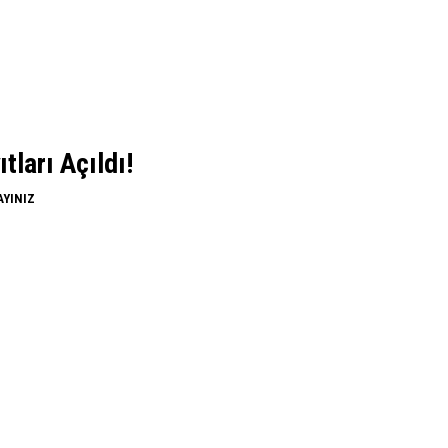
ları Açıldı!
AYINIZ