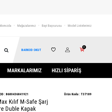
kkımızda
Mağazalarımız
Bayi Başvurusu
Model Listelerimiz
0
BARKOD OKUT
MARKALARIMIZ
HIZLI SİPARİŞ
OD :
8680436841921
Ürün Kodu :
T37189
ax Kılıf M-Safe Şarj
ore Duble Kapak