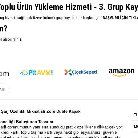
oplu Ürün Yükleme Hizmeti - 3. Grup Kayıt
ing hizmeti sağlamak üzere üçüncü grup kayıtlarımız başlamıştır!
BAŞVURU İÇİN TIKL
im?
alabilirsiniz.
ARI
 Şarj Özellikli Mıknatıslı Zore Duble Kapak
T
yonelliği Buluşturan Tasarım
MO
arif görünümünün yanı sıra sunduğu pratik özelliklerle dikkat çekiyor.
edi kartı, toplu taşıma kartı veya nakit gibi eşyalarınızı güvenle
laylaştırabilirsiniz. İnce ve minimal çizgileriyle günlük kullanımda