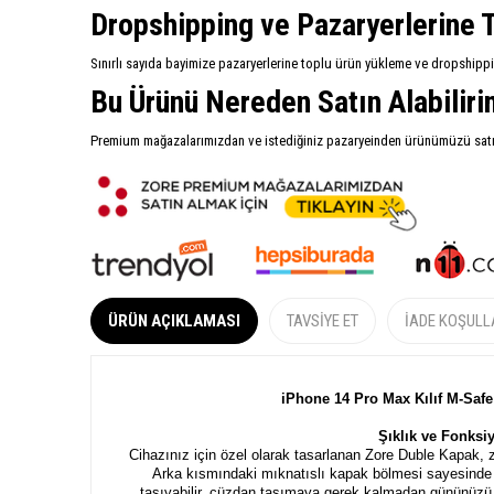
Dropshipping ve Pazaryerlerine T
Sınırlı sayıda bayimize pazaryerlerine toplu ürün yükleme ve dropshipp
Bu Ürünü Nereden Satın Alabilir
Premium mağazalarımızdan ve istediğiniz pazaryeinden ürünümüzü satın 
ÜRÜN AÇIKLAMASI
TAVSIYE ET
İADE KOŞULL
iPhone 14 Pro Max Kılıf M-Safe
Şıklık ve Fonksi
Cihazınız için özel olarak tasarlanan Zore Duble Kapak, z
Arka kısmındaki mıknatıslı kapak bölmesi sayesinde kr
taşıyabilir, cüzdan taşımaya gerek kalmadan gününüzü ko