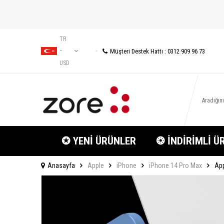
TR
Müşteri Destek Hattı : 0312 909 96 73
−
USD
✪ YENİ ÜRÜNLER
❂ İNDİRİMLİ Ü
Anasayfa
Apple
iPhone
iPhone 14 Pro Max
App