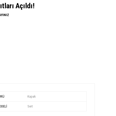
ları Açıldı!
AYINIZ
ÜRÜ
Kapak
DELİ
Sert