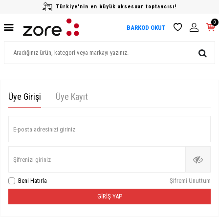
Türkiye'nin en büyük aksesuar toptancısı!
0
BARKOD OKUT
Üye Girişi
Üye Kayıt
E-posta adresinizi giriniz
Şifrenizi giriniz
Beni Hatırla
Şifremi Unuttum
GIRIŞ YAP