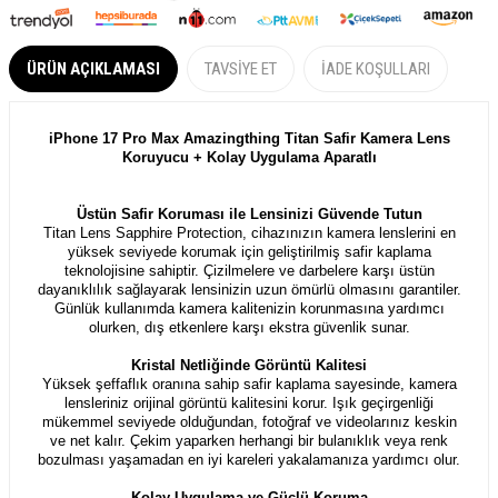
ÜRÜN AÇIKLAMASI
TAVSIYE ET
İADE KOŞULLARI
iPhone 17 Pro Max Amazingthing Titan Safir Kamera Lens
Koruyucu + Kolay Uygulama Aparatlı
Üstün Safir Koruması ile Lensinizi Güvende Tutun
Titan Lens Sapphire Protection, cihazınızın kamera lenslerini en
yüksek seviyede korumak için geliştirilmiş safir kaplama
teknolojisine sahiptir. Çizilmelere ve darbelere karşı üstün
dayanıklılık sağlayarak lensinizin uzun ömürlü olmasını garantiler.
Günlük kullanımda kamera kalitenizin korunmasına yardımcı
olurken, dış etkenlere karşı ekstra güvenlik sunar.
Kristal Netliğinde Görüntü Kalitesi
Yüksek şeffaflık oranına sahip safir kaplama sayesinde, kamera
lensleriniz orijinal görüntü kalitesini korur. Işık geçirgenliği
mükemmel seviyede olduğundan, fotoğraf ve videolarınız keskin
ve net kalır. Çekim yaparken herhangi bir bulanıklık veya renk
bozulması yaşamadan en iyi kareleri yakalamanıza yardımcı olur.
Kolay Uygulama ve Güçlü Koruma