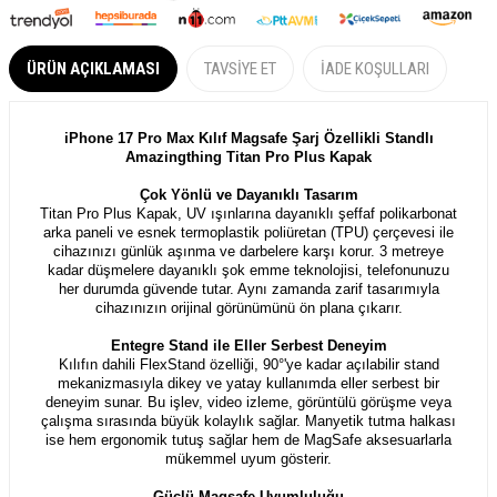
ÜRÜN AÇIKLAMASI
TAVSIYE ET
İADE KOŞULLARI
iPhone 17 Pro Max Kılıf Magsafe Şarj Özellikli Standlı
Amazingthing Titan Pro Plus Kapak
Çok Yönlü ve Dayanıklı Tasarım
Titan Pro Plus Kapak, UV ışınlarına dayanıklı şeffaf polikarbonat
arka paneli ve esnek termoplastik poliüretan (TPU) çerçevesi ile
cihazınızı günlük aşınma ve darbelere karşı korur. 3 metreye
kadar düşmelere dayanıklı şok emme teknolojisi, telefonunuzu
her durumda güvende tutar. Aynı zamanda zarif tasarımıyla
cihazınızın orijinal görünümünü ön plana çıkarır.
Entegre Stand ile Eller Serbest Deneyim
Kılıfın dahili FlexStand özelliği, 90°'ye kadar açılabilir stand
mekanizmasıyla dikey ve yatay kullanımda eller serbest bir
deneyim sunar. Bu işlev, video izleme, görüntülü görüşme veya
çalışma sırasında büyük kolaylık sağlar. Manyetik tutma halkası
ise hem ergonomik tutuş sağlar hem de MagSafe aksesuarlarla
mükemmel uyum gösterir.
Güçlü Magsafe Uyumluluğu