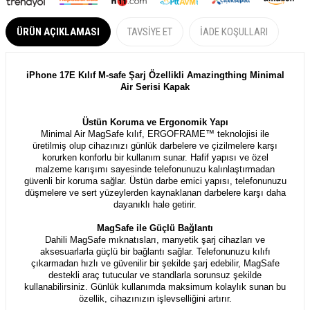
ÜRÜN AÇIKLAMASI
TAVSIYE ET
İADE KOŞULLARI
iPhone 17E Kılıf M-safe Şarj Özellikli Amazingthing Minimal
Air Serisi Kapak
Üstün Koruma ve Ergonomik Yapı
Minimal Air MagSafe kılıf, ERGOFRAME™ teknolojisi ile
üretilmiş olup cihazınızı günlük darbelere ve çizilmelere karşı
korurken konforlu bir kullanım sunar. Hafif yapısı ve özel
malzeme karışımı sayesinde telefonunuzu kalınlaştırmadan
güvenli bir koruma sağlar. Üstün darbe emici yapısı, telefonunuzu
düşmelere ve sert yüzeylerden kaynaklanan darbelere karşı daha
dayanıklı hale getirir.
MagSafe ile Güçlü Bağlantı
Dahili MagSafe mıknatısları, manyetik şarj cihazları ve
aksesuarlarla güçlü bir bağlantı sağlar. Telefonunuzu kılıfı
çıkarmadan hızlı ve güvenilir bir şekilde şarj edebilir, MagSafe
destekli araç tutucular ve standlarla sorunsuz şekilde
kullanabilirsiniz. Günlük kullanımda maksimum kolaylık sunan bu
özellik, cihazınızın işlevselliğini artırır.