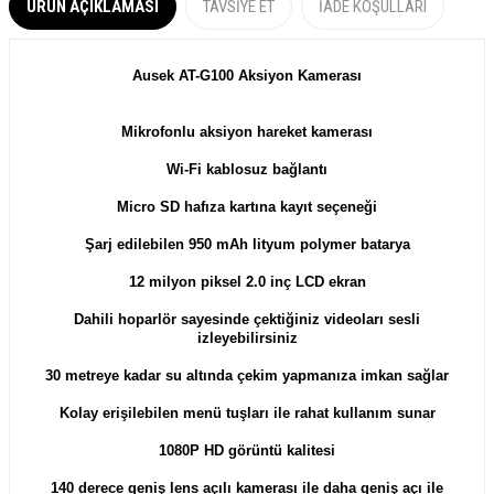
ÜRÜN AÇIKLAMASI
TAVSIYE ET
İADE KOŞULLARI
Ausek AT-G100 Aksiyon Kamerası
Mikrofonlu aksiyon hareket kamerası
Wi-Fi kablosuz bağlantı
Micro SD hafıza kartına kayıt seçeneği
Şarj edilebilen 950 mAh lityum polymer batarya
12 milyon piksel 2.0 inç LCD ekran
Dahili hoparlör sayesinde çektiğiniz videoları sesli
izleyebilirsiniz
30 metreye kadar su altında çekim yapmanıza imkan sağlar
Kolay erişilebilen menü tuşları ile rahat kullanım sunar
1080P HD görüntü kalitesi
140 derece geniş lens açılı kamerası ile daha geniş açı ile