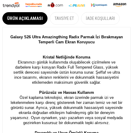
ÜRÜN AÇIKLAMASI
TAVSIYE ET
İADE KOŞULLARI
Galaxy S26 Ultra Amazingthing Radix Parmak İzi Bırakmayan
Temperli Cam Ekran Koruyucu
Kristal Netliğinde Koruma
Ekranınızı günlük kullanımda oluşabilecek çizilmelere ve
darbelere karşı koruyan Radix Full Tempered Glass, yüksek
sertlik derecesi sayesinde üstün koruma sunar. Şeffaf ve ultra
ince tasarımı, ekranın renklerini ve dokunmatik hassasiyetini
etkilemeden maksimum güvenlik sağlar.
Pürüzsüz ve Hassas Kullanım
Özel kaplama teknolojisi, ekran üzerinde parmak izi ve
lekelenmelere karşı direnç göstererek her zaman temiz ve net bir
görüntü sunar. Ayrıca, yüksek dokunmatik hassasiyeti sayesinde
ekranla doğrudan etkileşim halindeymiş gibi bir deneyim
yaşarsınız. Oyun oynarken, yazı yazarken veya sosyal medyada
gezinirken kusursuz bir dokunmatik tepki alırsınız.
Dayanıklı ve Uzun Ömürlü Koruma