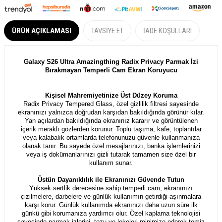
ÜRÜN AÇIKLAMASI
TAVSIYE ET
İADE KOŞULLARI
Galaxy S26 Ultra Amazingthing Radix Privacy Parmak İzi
Bırakmayan Temperli Cam Ekran Koruyucu
Kişisel Mahremiyetinize Üst Düzey Koruma
Radix Privacy Tempered Glass, özel gizlilik filtresi sayesinde
ekranınızı yalnızca doğrudan karşıdan bakıldığında görünür kılar.
Yan açılardan bakıldığında ekranınız kararır ve görüntülenen
içerik meraklı gözlerden korunur. Toplu taşıma, kafe, toplantılar
veya kalabalık ortamlarda telefonunuzu güvenle kullanmanıza
olanak tanır. Bu sayede özel mesajlarınızı, banka işlemlerinizi
veya iş dokümanlarınızı gizli tutarak tamamen size özel bir
kullanım sunar.
Üstün Dayanıklılık ile Ekranınızı Güvende Tutun
Yüksek sertlik derecesine sahip temperli cam, ekranınızı
çizilmelere, darbelere ve günlük kullanımın getirdiği aşınmalara
karşı korur. Günlük kullanımda ekranınızı daha uzun süre ilk
günkü gibi korumanıza yardımcı olur. Özel kaplama teknolojisi
sayesinde parmak izlerini, tozu ve lekeleri minimize ederek temiz