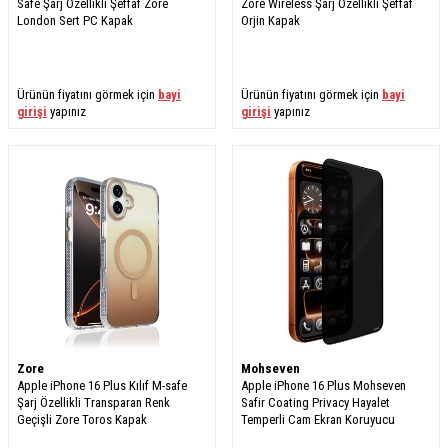
Safe Şarj Özellikli Şeffaf Zore
Zore Wireless Şarj Özellikli Şeffaf
London Sert PC Kapak
Orjin Kapak
Ürünün fiyatını görmek için
bayi
Ürünün fiyatını görmek için
bayi
girişi
yapınız
girişi
yapınız
Zore
Mohseven
Apple iPhone 16 Plus Kılıf M-safe
Apple iPhone 16 Plus Mohseven
Şarj Özellikli Transparan Renk
Safir Coating Privacy Hayalet
Geçişli Zore Toros Kapak
Temperli Cam Ekran Koruyucu