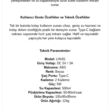
yerleştirilebilir ve su kapasitesiyle uzun süreli kullanım imkanı
sunar.
Kullanıcı Dostu Özellikler ve Teknik Özellikler
Tek bir butonla kolay kullanım sunan cihaz, geniş su haznesi ve
kolay dolum özelliğiyle pratik bir deneyim sunar. Type-C bağlantı
noktası sayesinde hızlı şarj imkanı sağlar. Hafif ve taşınabilir
yapısıyla her yere kolayca taşınabilir.
Teknik Parametreler:
Model:
LHU01
Giriş Voltajı:
DC 5V / 3A
Malzeme:
ABS
Renk:
Beyaz
Şarj Portu:
Type-C
Kademe:
2 Kademe
Güç:
5W
Su Kapasitesi:
500ml
Püskürtme Kapasitesi:
50-80ml/saat
Ürün Boyutu:
105x95x95mm
Ürün Ağırlığı:
124g