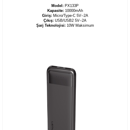
Model:
PX133P
Kapasite:
10000mAh
Giriş:
Micro/Type-C 5V⎓2A
Çıkış:
USB/USB2 5V⎓2A
Şarj Teknolojisi:
10W Maksimum