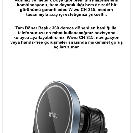
kombinasyonu, hem dayanıklılığı hem de zarif bir
görünümü garanti eder. Wiwu CH-315, modern
tasarımıyla araç içi estetiğinizi yükseltir.
Tam Döner Başlık 360 derece dönebilen başlığı ile,
telefonunuzu en rahat kullanacağınız pozisyona
kolayca ayarlayabilirsiniz. Wiwu CH-315, navigasyon
veya hands-free görüşmeler sırasında mükemmel görüş
açıları sunar.