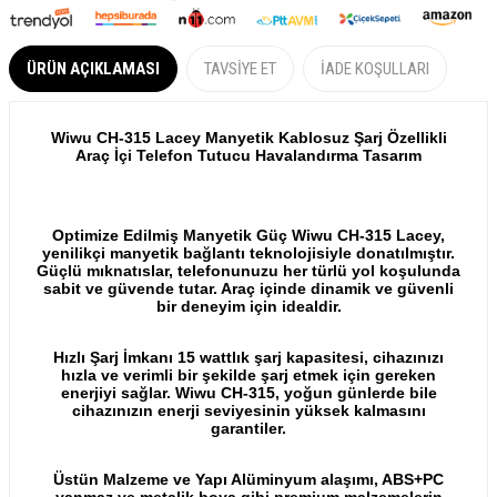
ÜRÜN AÇIKLAMASI
TAVSIYE ET
İADE KOŞULLARI
Wiwu CH-315 Lacey Manyetik Kablosuz Şarj Özellikli
Araç İçi Telefon Tutucu Havalandırma Tasarım
Optimize Edilmiş Manyetik Güç Wiwu CH-315 Lacey,
yenilikçi manyetik bağlantı teknolojisiyle donatılmıştır.
Güçlü mıknatıslar, telefonunuzu her türlü yol koşulunda
sabit ve güvende tutar. Araç içinde dinamik ve güvenli
bir deneyim için idealdir.
Hızlı Şarj İmkanı 15 wattlık şarj kapasitesi, cihazınızı
hızla ve verimli bir şekilde şarj etmek için gereken
enerjiyi sağlar. Wiwu CH-315, yoğun günlerde bile
cihazınızın enerji seviyesinin yüksek kalmasını
garantiler.
Üstün Malzeme ve Yapı Alüminyum alaşımı, ABS+PC
yanmaz ve metalik boya gibi premium malzemelerin